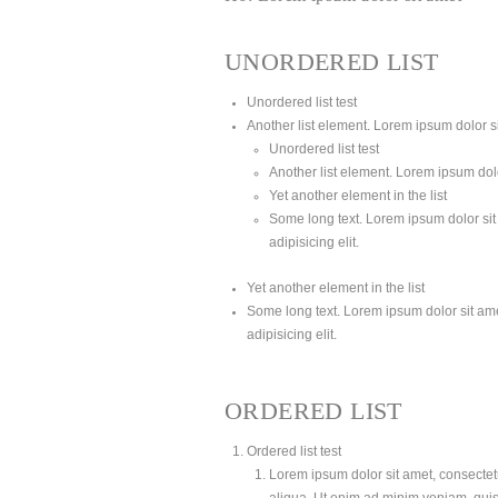
UNORDERED LIST
Unordered list test
Another list element. Lorem ipsum dolor sit
Unordered list test
Another list element. Lorem ipsum dolor
Yet another element in the list
Some long text. Lorem ipsum dolor sit 
adipisicing elit.
Yet another element in the list
Some long text. Lorem ipsum dolor sit amet
adipisicing elit.
ORDERED LIST
Ordered list test
Lorem ipsum dolor sit amet, consectetu