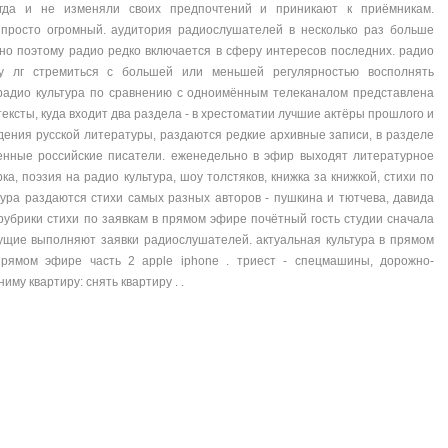
огда и не изменяли своих предпочтений и приникают к приёмникам.
просто огромный. аудитория радиослушателей в несколько раз больше
но поэтому радио редко включается в сферу интересов последних. радио
ку лг стремиться с большей или меньшей регулярностью восполнять
радио культура по сравнению с одноимённым телеканалом представлена
тексты, куда входит два раздела - в хрестоматии лучшие актёры прошлого и
дения русской литературы, раздаются редкие архивные записи, в разделе
енные российские писатели. еженедельно в эфир выходят литературное
а, поэзия на радио культура, шоу толстяков, книжка за книжкой, стихи по
тура раздаются стихи самых разных авторов - пушкина и тютчева, давида
рубрики стихи по заявкам в прямом эфире почётный гость студии сначала
дущие выполняют заявки радиослушателей. актуальная культура в прямом
прямом эфире часть 2 apple iphone . триест - спецмашины, дорожно-
му квартиру: снять квартиру . .