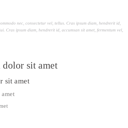
commodo nec, consectetur vel, tellus. Cras ipsum diam, hendrerit id,
ui. Cras ipsum diam, hendrerit id, accumsan sit amet, fermentum vel,
dolor sit amet
 sit amet
t amet
amet