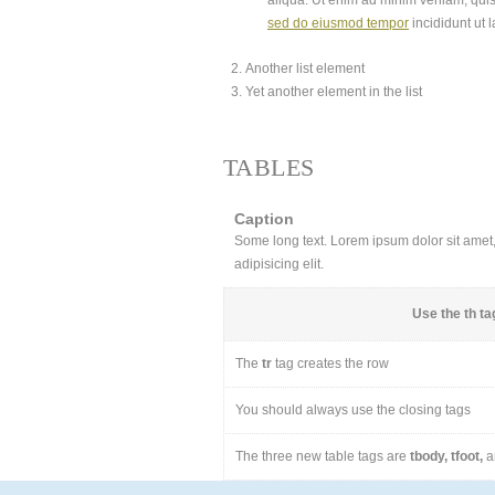
aliqua. Ut enim ad minim veniam, quis
sed do eiusmod tempor
incididunt ut 
Another list element
Yet another element in the list
TABLES
Caption
Some long text. Lorem ipsum dolor sit amet, 
adipisicing elit.
Use the
th
tag
The
tr
tag creates the row
You should always use the closing tags
The three new table tags are
tbody, tfoot,
a