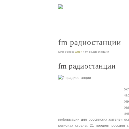
fm радиостанции
Мир обоев:
Обои
\ fm радиостанции
fm радиостанции
ok
ча
од
ра
ин
информации для российских жителей ост
регионах страны, 21 процент россиян 