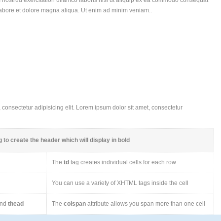
 nostrud exercitation ullamco laboris nisi ut aliquip ex ea commodo consequat
labore et dolore magna aliqua. Ut enim ad minim veniam..
consectetur adipisicing elit. Lorem ipsum dolor sit amet, consectetur
 to create the header which will display in bold
The
td
tag creates individual cells for each row
You can use a variety of XHTML tags inside the cell
nd
thead
The
colspan
attribute allows you span more than one cell