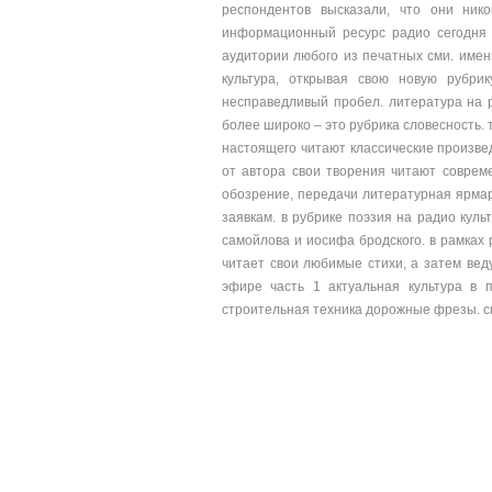
респондентов высказали, что они ник
информационный ресурс радио сегодня 
аудитории любого из печатных сми. имен
культура, открывая свою новую рубри
несправедливый пробел. литература на 
более широко – это рубрика словесность. 
настоящего читают классические произве
от автора свои творения читают соврем
обозрение, передачи литературная ярмарк
заявкам. в рубрике поэзия на радио куль
самойлова и иосифа бродского. в рамках 
читает свои любимые стихи, а затем ве
эфире часть 1 актуальная культура в 
строительная техника дорожные фрезы. сни