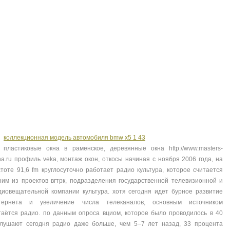
радиостанции motorola
радиостанция
nt
nt
коллекционная модель автомобиля bmw x5 1 43
пластиковые окна в раменское, деревянные окна http://www.masters-
na.ru профиль veka, монтаж окон, откосы начиная с ноября 2006 года, на
стоте 91,6 fm круглосуточно работает радио культура, которое считается
ним из проектов вгтрк, подразделения государственной телевизионной и
диовещательной компании культура. хотя сегодня идет бурное развитие
тернета и увеличение числа телеканалов, основным источником
аётся радио. по данным опроса вциом, которое было проводилось в 40
слушают сегодня радио даже больше, чем 5–7 лет назад, 33 процента