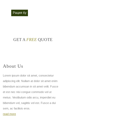
 2017
рация бу
хиты радиостанций
nt
nt
GET A
FREE
QUOTE
About Us
Lorem ipsum dolor sit amet, consectetur
adipiscing elit. Nullam at dolor sit amet enim
bibendum accumsan in sit amet velit. Fusce
et est nec nisi congue commodo vel ut
metus. Vestibulum odio arcu, imperdiet eu
bibendum vel, sagittis vel est. Fusce a dui
sem, ac facilisis eros.
read more