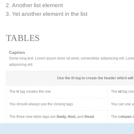
Another list element
Yet another element in the list
TABLES
Caption
Some long text. Lorem ipsum dolor sit amet, consectetur adipisicing elit. Lor
adipisicing elit.
Use the
th
tag to create the header which will 
The
tr
tag creates the row
The
td
tag cre
You should always use the closing tags
You can use a 
The three new table tags are
tbody, tfoot,
and
thead
The
colspan
a