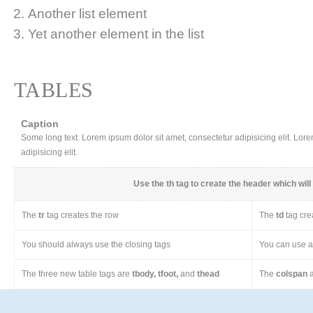
Another list element
Yet another element in the list
TABLES
Caption
Some long text. Lorem ipsum dolor sit amet, consectetur adipisicing elit. Lor
adipisicing elit.
Use the
th
tag to create the header which will 
The
tr
tag creates the row
The
td
tag cre
You should always use the closing tags
You can use a 
The three new table tags are
tbody, tfoot,
and
thead
The
colspan
a