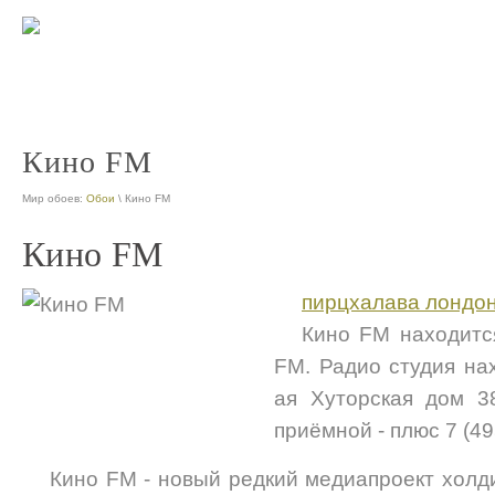
Кино FM
Мир обоев:
Обои
\ Кино FM
Кино FM
пирцхалава лондо
Кино FM находитс
FM. Радио студия на
ая Хуторская дом 3
приёмной - плюс 7 (49
Кино FM - новый редкий медиапроект хол