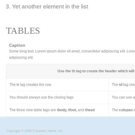
Yet another element in the list
TABLES
Caption
Some long text. Lorem ipsum dolor sit amet, consectetur adipisicing elit. Lor
adipisicing elit.
Use the
th
tag to create the header which will 
The
tr
tag creates the row
The
td
tag cre
You should always use the closing tags
You can use a 
The three new table tags are
tbody, tfoot,
and
thead
The
colspan
a
Copyright © 2009 Company Name, Inc.